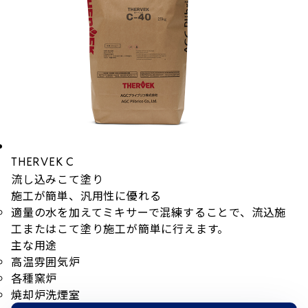
THERVEK C
流し込み
こて塗り
施工が簡単、汎用性に優れる
適量の水を加えてミキサーで混練することで、流込施
工またはこて塗り施工が簡単に行えます。
主な用途
高温雰囲気炉
各種窯炉
焼却炉洗煙室