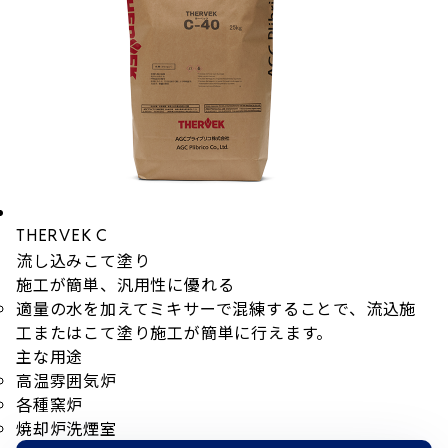
THERVEK C
流し込み
こて塗り
施工が簡単、汎用性に優れる
適量の水を加えてミキサーで混練することで、流込施
工またはこて塗り施工が簡単に行えます。
主な用途
高温雰囲気炉
各種窯炉
焼却炉洗煙室